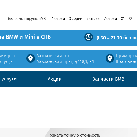
Мы ремонтируем БМВ
1 серии
3 серии
5 серии
7 серии
X1
X2
е BMW и Mini в СПб
9.30 – 21.00 без 
кий р-н
Московский р-н
Приморск
 ул.,7Г
Московский пр-т, д.148Д, к.1
Школьная у
 услуги
Акции
Запчасти БМВ
Узнать точную стоимость