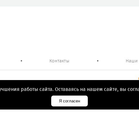
Контакты
Наши
Автосервис BMW в
учшения работы сайта. Оставаясь на нашем сайте, вы согл
Я согласен
Все права защищены © 2010-2026 BMW Service, Санкт-Петербург