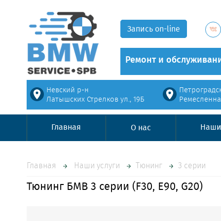
Запись on-line
Ремонт и обслуживани
Невский р-н
Петроградс
Латышских Стрелков ул., 19Б
Ремесленная
Главная
Наши
О нас
Главная
Наши услуги
Тюнинг
3 серии
Тюнинг БМВ 3 серии (F30, E90, G20)