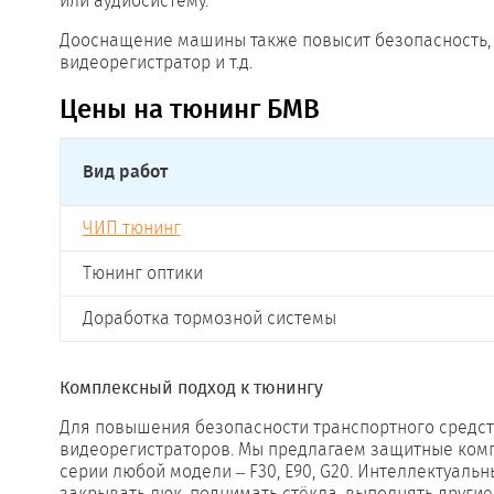
или аудиосистему.
Дооснащение машины также повысит безопасность, 
видеорегистратор и т.д.
Цены на тюнинг БМВ
Вид работ
ЧИП тюнинг
Тюнинг оптики
Доработка тормозной системы
Комплексный подход к тюнингу
Для повышения безопасности транспортного средст
видеорегистраторов. Мы предлагаем защитные компл
серии любой модели – F30, E90, G20. Интеллектуал
закрывать люк, поднимать стёкла, выполнять другие