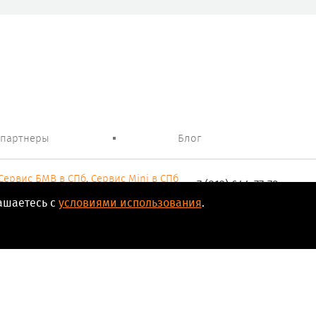
 партнеры
Блог
Сервис БМВ в СПб
,
Сервис Mini в СПб
+7 (812) 644-77-79
 Санкт-Петербурге. Все виды работ.
ашаетесь с
условиями использования
.