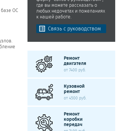
где вы можете рассказать о
 базе ОС
любых недочетах и пожеланиях
к нашей работе.
Связь с руководством
узлов.
ебление
Ремонт
двигателя
от 7400 руб.
Кузовной
ремонт
от 4500 руб.
Ремонт
коробки
передач