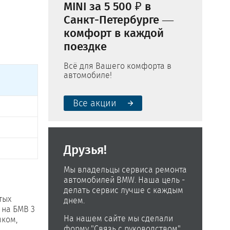
MINI за 5 500 ₽ в
Санкт-Петербурге —
комфорт в каждой
поездке
Всё для Вашего комфорта в
автомобиле!
Все акции
Друзья!
Мы владельцы сервиса ремонта
автомобилей BMW. Наша цель -
делать сервис лучше с каждым
тых
днем.
 на БМВ 3
На нашем сайте мы сделали
мком,
форму "Связь с руководством",