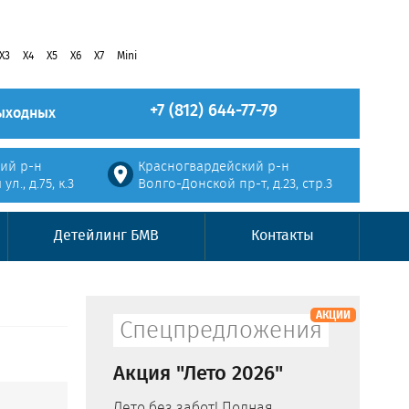
X3
X4
X5
X6
X7
Mini
+7 (812) 644-77-79
выходных
ий р-н
Красногвардейский р-н
л., д.75, к.3
Волго-Донской пр-т, д.23, стр.3
Детейлинг БМВ
Контакты
АКЦИИ
Спецпредложения
Акция "Лето 2026"
Лето без забот! Полная