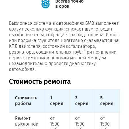
Всегда точно
в срок
Выхлопная система в автомобилях БМВ выполняет
сразу несколько функций: снижает шум, отводит
выхлопные газы, сокращает расход топлива. Износ
или поломка глушителя негативно сказываются на
КПД двигателя, состоянии катализатора,
резонатора, соединительных труб. При появлении
первых симптомов поломки мы рекомендуем
незамедлительно провести диагностику
автомобиля.
Стоимость ремонта
Стоимость
1
3
5
7
работы
серия
серия
серия
с
Ремонт
от
от
от
о
выхлопной
1500
1500
1500
1