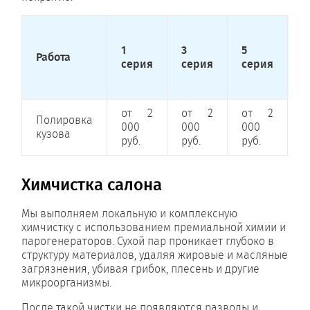
1
3
5
7
Работа
серия
серия
серия
с
от 2
от 2
от 2
о
Полировка
000
000
000
0
кузова
руб.
руб.
руб.
р
Химчистка салона
Мы выполняем локальную и комплексную
химчистку с использованием премиальной химии и
парогенераторов. Сухой пар проникает глубоко в
структуру материалов, удаляя жировые и масляные
загрязнения, убивая грибок, плесень и другие
микроорганизмы.
После такой чистки не появляются разводы и