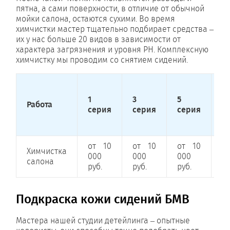
пятна, а сами поверхности, в отличие от обычной
мойки салона, остаются сухими. Во время
химчистки мастер тщательно подбирает средства –
их у нас больше 20 видов в зависимости от
характера загрязнения и уровня PH. Комплексную
химчистку мы проводим со снятием сидений.
1
3
5
7
Работа
серия
серия
серия
с
от 10
от 10
от 10
о
Химчистка
000
000
000
0
салона
руб.
руб.
руб.
ру
Подкраска кожи сидений БМВ
Мастера нашей студии детейлинга – опытные