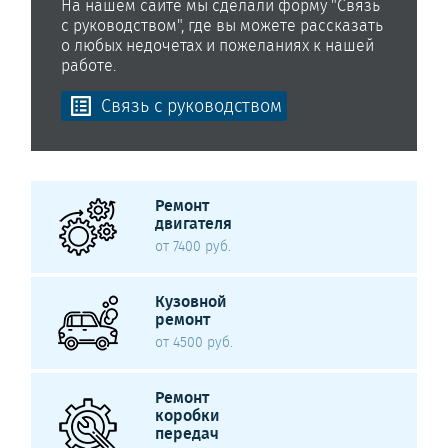
На нашем сайте мы сделали форму "Связь
с руководством", где вы можете рассказать
о любых недочетах и пожеланиях к нашей
работе.
Связь с руководством
Ремонт
двигателя
от 7400 руб.
Кузовной
ремонт
от 4500 руб.
Ремонт
коробки
передач