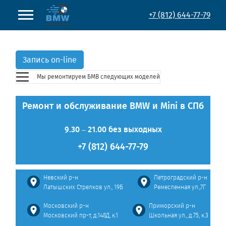
+7 (812) 644-77-79
Запись on-line
Мы ремонтируем БМВ
следующих моделей
Ремонт и обслуживание BMW и Mini в СПб
9.30 – 21.00 без выходных
+7 (812) 644-77-79
Невский р-н
Петроградский р-н
Латышских Стрелков ул., 19Б
Ремесленная ул.,7Г
Московский р-н
Приморский р-н
Московский пр-т, д.148Д, к.1
Школьная ул., д.75, к.3